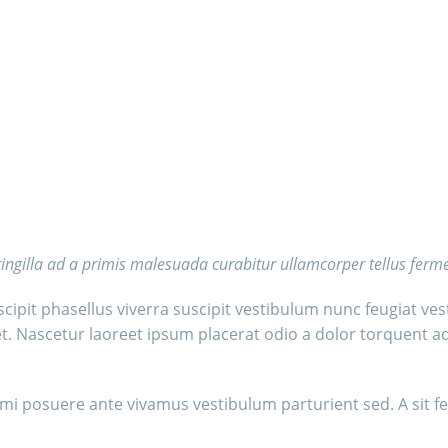
ringilla ad a primis malesuada curabitur ullamcorper tellus fer
it phasellus viverra suscipit vestibulum nunc feugiat vest
t. Nascetur laoreet ipsum placerat odio a dolor torquent ad
e mi posuere ante vivamus vestibulum parturient sed. A sit