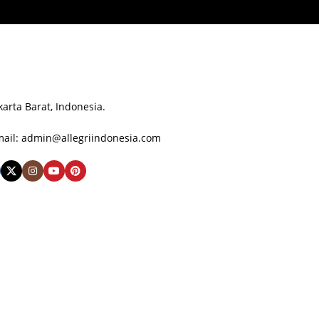
karta Barat, Indonesia.
one: +62 878-3972-1888
ail: admin@allegriindonesia.com