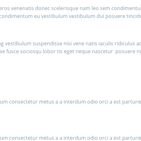
l eros venenatis donec scelerisque nam leo sem condimentu
 condimentum eu vestibulum vestibulum dui posuere tincidu
g vestibulum suspendisse nisi vene natis iaculis ridiculus a
sse fusce sociosqu lobor tis eget neque nascetur posuere n
ulum consectetur metus a a interdum odio orci a est partur
ulum consectetur metus a a interdum odio orci a est partur