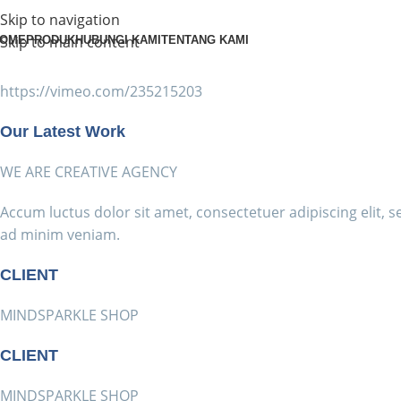
Skip to navigation
Skip to main content
OME
PRODUK
HUBUNGI KAMI
TENTANG KAMI
https://vimeo.com/235215203
Our Latest Work
WE ARE CREATIVE AGENCY
Accum luctus dolor sit amet, consectetuer adipiscing elit,
ad minim veniam.
CLIENT
MINDSPARKLE SHOP
CLIENT
MINDSPARKLE SHOP