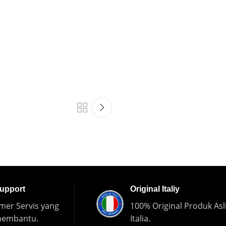
Support
Original Italiy
mer Servis yang
100% Original Produk Asl
membantu.
Italia.