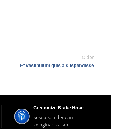
Older
Et vestibulum quis a suspendisse
Customize Brake Hose
i
Sesuaikan dengan
keinginan kalian.